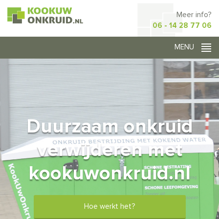
Meer info?
06 - 14 28 77 06
Duurzaam onkruid
verwijderen met
kookuwonkruid.nl
Hoe werkt het?