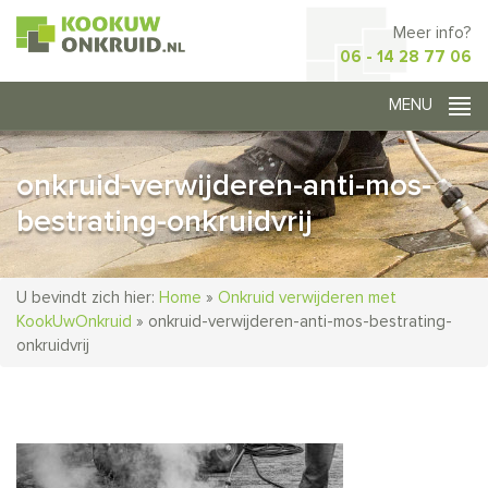
Meer info?
06 - 14 28 77 06
onkruid-verwijderen-anti-mos-
bestrating-onkruidvrij
U bevindt zich hier:
Home
»
Onkruid verwijderen met
KookUwOnkruid
»
onkruid-verwijderen-anti-mos-bestrating-
onkruidvrij